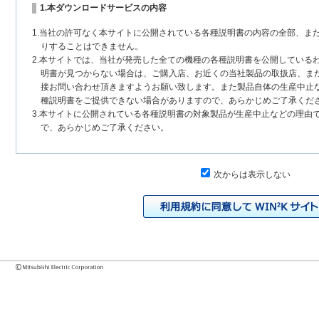
1.本ダウンロードサービスの内容
1.当社の許可なく本サイトに公開されている各種説明書の内容の全部、ま
りすることはできません。
2.本サイトでは、当社が発売した全ての機種の各種説明書を公開している
明書が見つからない場合は、ご購入店、お近くの当社製品の取扱店、ま
接お問い合わせ頂きますようお願い致します。また製品自体の生産中止
種説明書をご提供できない場合がありますので、あらかじめご了承くだ
3.本サイトに公開されている各種説明書の対象製品が生産中止などの理由
で、あらかじめご了承ください。
2.各種説明書の内容
次からは表示しない
1.本サイトに公開されている各種説明書は、原則として製品が発売された
いまして、本サイトに公開されている説明書の記載内容と、お客様がお
チェンジにより、異なる場合があります。本サイトに公開されている各
様に相違がある場合は、ご購入店、お近くの当社製品の取扱店、または
問い合わせください。また、製品に同梱される各種説明書が改訂されて
発売当初のものに代えて、改訂版を本サイトに掲載する場合もあります
各種説明書は、製品本体に同梱する各種説明書の変更の度に修正・更新
2.製品には、各種説明書を補足する操作ガイドなどの印刷物が同梱されて
それらの印刷物は公開していない場合がありますのでご了承ください。
3.製品画像は、お客様の閲覧環境により実際の製品と色合いなどが異なる