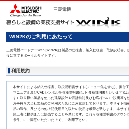
WIN2Kのご利用にあたって
三菱電機パートナーWeb [WIN2K]は製品の仕様書、納入仕様書、取扱説
役に立てるポータルサイトです。
利用規約
本サイトによる納入仕様書、取扱説明書サイト(メニュー集を含む)、据付
マニュアル及びCADシンボル等各種説明書(以下 各種説明書といいます)は
す）取り扱い製品を使った建築設計や設計検討及びお客様へのご説明等を
お手持ちの当社製品のご利用のためにご用意致しております。本サイト掲
品の製作、及びその他上記使用目的以外の使用は厳禁と致します。本サイ
第三者に提供または販売することを禁じます。これら各種説明書のダウン
条件」にご同意いただいた上で、ご利用下さい。