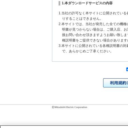
1.本ダウンロードサービスの内容
1.当社の許可なく本サイトに公開されてい
りすることはできません。
2.本サイトでは、当社が発売した全ての機
明書が見つからない場合は、ご購入店、お
接お問い合わせ頂きますようお願い致しま
種説明書をご提供できない場合があります
3.本サイトに公開されている各種説明書の
で、あらかじめご了承ください。
2.各種説明書の内容
1.本サイトに公開されている各種説明書は
いまして、本サイトに公開されている説明
チェンジにより、異なる場合があります。
様に相違がある場合は、ご購入店、お近く
問い合わせください。また、製品に同梱さ
発売当初のものに代えて、改訂版を本サイ
各種説明書は、製品本体に同梱する各種説
2.製品には、各種説明書を補足する操作ガ
それらの印刷物は公開していない場合があ
3.製品画像は、お客様の閲覧環境により実