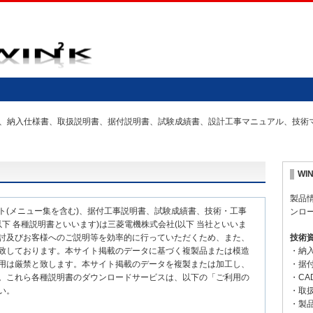
の仕様書、納入仕様書、取扱説明書、据付説明書、試験成績書、設計工事マニュアル、技
WI
製品
ト(メニュー集を含む)、据付工事説明書、試験成績書、技術・工事
ンロ
下 各種説明書といいます)は三菱電機株式会社(以下 当社といいま
討及びお客様へのご説明等を効率的に行っていただくため、また、
技術
致しております。本サイト掲載のデータに基づく複製品または模造
・納
用は厳禁と致します。本サイト掲載のデータを複製または加工し、
・据
。これら各種説明書のダウンロードサービスは、以下の「ご利用の
・CA
い。
・取
・製