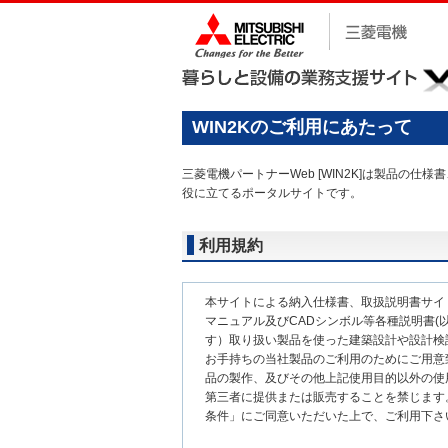
WIN2Kのご利用にあたって
三菱電機パートナーWeb [WIN2K]は製品
役に立てるポータルサイトです。
利用規約
本サイトによる納入仕様書、取扱説明書サイ
マニュアル及びCADシンボル等各種説明書(以
す）取り扱い製品を使った建築設計や設計検
お手持ちの当社製品のご利用のためにご用意
品の製作、及びその他上記使用目的以外の使
第三者に提供または販売することを禁じます
条件」にご同意いただいた上で、ご利用下さ