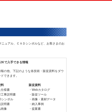
術マニュアル、ＣＡＤシンボルなど、お客さまのお
N2Kで入手できる情報
情報の他、下記のような各技術・販促資料をダウ
ードできます。
資料
販促資料
入仕様書
・Webカタログ
付工事説明書
・販促ツール
Dシンボル
・画像・素材データ
扱説明書
・納入事例
品画像
・提案書