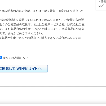
・冷
など
る各種説明書の内容の全部、または一部を複製、改変および送信した
種の各種説明書を公開しているわけではありません。ご希望の各種説
近くの当社製品の取扱店、または当社サービス会社・販売会社に直
す。また製品自体の生産中止などの理由により、当該製品につき各
ので、あらかじめご了承ください。
対象製品が生産中止などの理由でご購入できない場合がありますの
次からは表示しない
、原則として製品が発売された当初のものを掲載しています。したが
書の記載内容と、お客様がお持ちの製品の仕様がその後のマイナー
本サイトに公開されている各種説明書の内容とお手持ちの製品の仕
の当社製品の取扱店、または当社サービス会社・販売会社に直接お
れる各種説明書が改訂されている場合、当社の選択で、予告なく、
トに掲載する場合もあります。ただし、本サイトに公開されている
明書の変更の度に修正・更新するものではありません。
イドなどの印刷物が同梱されていることがありますが、本サイトでは
りますのでご了承ください。
際の製品と色合いなどが異なる場合があります。