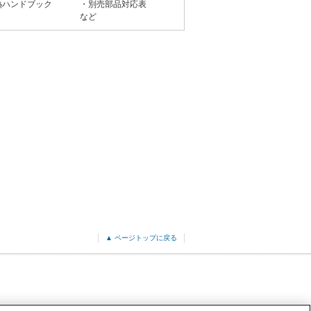
熱ハンドブック
・別売部品対応表
など
▲ ページトップに戻る