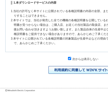
1.本ダウンロードサービスの内容
1.当社の許可なく本サイトに公開されている各種説明書の内容の全部、ま
りすることはできません。
2.本サイトでは、当社が発売した全ての機種の各種説明書を公開している
明書が見つからない場合は、ご購入店、お近くの当社製品の取扱店、ま
接お問い合わせ頂きますようお願い致します。また製品自体の生産中止
種説明書をご提供できない場合がありますので、あらかじめご了承くだ
3.本サイトに公開されている各種説明書の対象製品が生産中止などの理由
で、あらかじめご了承ください。
2.各種説明書の内容
次からは表示しない
1.本サイトに公開されている各種説明書は、原則として製品が発売された
いまして、本サイトに公開されている説明書の記載内容と、お客様がお
チェンジにより、異なる場合があります。本サイトに公開されている各
様に相違がある場合は、ご購入店、お近くの当社製品の取扱店、または
問い合わせください。また、製品に同梱される各種説明書が改訂されて
発売当初のものに代えて、改訂版を本サイトに掲載する場合もあります
各種説明書は、製品本体に同梱する各種説明書の変更の度に修正・更新
2.製品には、各種説明書を補足する操作ガイドなどの印刷物が同梱されて
それらの印刷物は公開していない場合がありますのでご了承ください。
3.製品画像は、お客様の閲覧環境により実際の製品と色合いなどが異なる