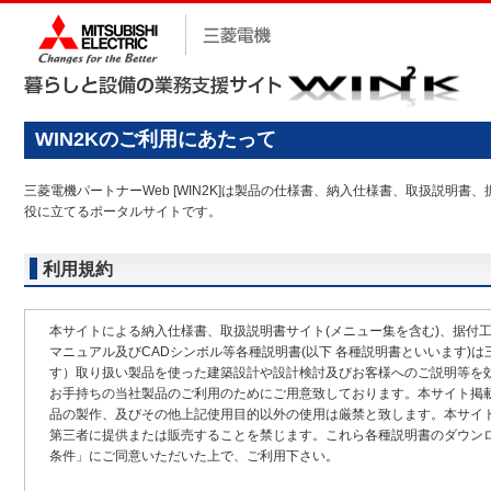
WIN2Kのご利用にあたって
三菱電機パートナーWeb [WIN2K]は製品の仕様書、納入仕様書、取扱説
役に立てるポータルサイトです。
利用規約
本サイトによる納入仕様書、取扱説明書サイト(メニュー集を含む)、据付
マニュアル及びCADシンボル等各種説明書(以下 各種説明書といいます)は
す）取り扱い製品を使った建築設計や設計検討及びお客様へのご説明等を
お手持ちの当社製品のご利用のためにご用意致しております。本サイト掲
品の製作、及びその他上記使用目的以外の使用は厳禁と致します。本サイ
第三者に提供または販売することを禁じます。これら各種説明書のダウン
条件」にご同意いただいた上で、ご利用下さい。