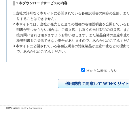
1.本ダウンロードサービスの内容
1.当社の許可なく本サイトに公開されている各種説明書の内容の全部、ま
りすることはできません。
2.本サイトでは、当社が発売した全ての機種の各種説明書を公開している
明書が見つからない場合は、ご購入店、お近くの当社製品の取扱店、ま
接お問い合わせ頂きますようお願い致します。また製品自体の生産中止
種説明書をご提供できない場合がありますので、あらかじめご了承くだ
3.本サイトに公開されている各種説明書の対象製品が生産中止などの理由
で、あらかじめご了承ください。
2.各種説明書の内容
次からは表示しない
1.本サイトに公開されている各種説明書は、原則として製品が発売された
いまして、本サイトに公開されている説明書の記載内容と、お客様がお
チェンジにより、異なる場合があります。本サイトに公開されている各
様に相違がある場合は、ご購入店、お近くの当社製品の取扱店、または
問い合わせください。また、製品に同梱される各種説明書が改訂されて
発売当初のものに代えて、改訂版を本サイトに掲載する場合もあります
各種説明書は、製品本体に同梱する各種説明書の変更の度に修正・更新
2.製品には、各種説明書を補足する操作ガイドなどの印刷物が同梱されて
それらの印刷物は公開していない場合がありますのでご了承ください。
3.製品画像は、お客様の閲覧環境により実際の製品と色合いなどが異なる