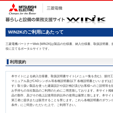
WIN2Kのご利用にあたって
三菱電機パートナーWeb [WIN2K]は製品の仕様書、納入仕様書、取扱説
役に立てるポータルサイトです。
利用規約
本サイトによる納入仕様書、取扱説明書サイト(メニュー集を含む)、据付
マニュアル及びCADシンボル等各種説明書(以下 各種説明書といいます)は
す）取り扱い製品を使った建築設計や設計検討及びお客様へのご説明等を
お手持ちの当社製品のご利用のためにご用意致しております。本サイト掲
品の製作、及びその他上記使用目的以外の使用は厳禁と致します。本サイ
第三者に提供または販売することを禁じます。これら各種説明書のダウン
条件」にご同意いただいた上で、ご利用下さい。