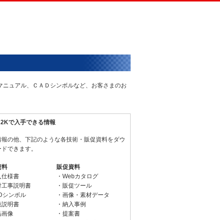
術マニュアル、ＣＡＤシンボルなど、お客さまのお
N2Kで入手できる情報
情報の他、下記のような各技術・販促資料をダウ
ードできます。
資料
販促資料
入仕様書
・Webカタログ
付工事説明書
・販促ツール
Dシンボル
・画像・素材データ
扱説明書
・納入事例
品画像
・提案書