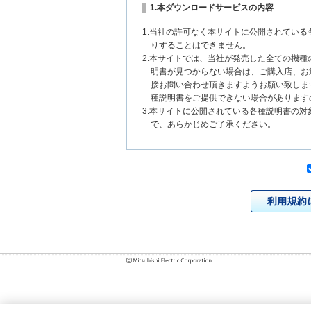
1.本ダウンロードサービスの内容
1.当社の許可なく本サイトに公開されてい
りすることはできません。
2.本サイトでは、当社が発売した全ての機
明書が見つからない場合は、ご購入店、お
接お問い合わせ頂きますようお願い致しま
種説明書をご提供できない場合があります
3.本サイトに公開されている各種説明書の
で、あらかじめご了承ください。
2.各種説明書の内容
1.本サイトに公開されている各種説明書は
いまして、本サイトに公開されている説明
チェンジにより、異なる場合があります。
様に相違がある場合は、ご購入店、お近く
問い合わせください。また、製品に同梱さ
発売当初のものに代えて、改訂版を本サイ
各種説明書は、製品本体に同梱する各種説
2.製品には、各種説明書を補足する操作ガ
それらの印刷物は公開していない場合があ
3.製品画像は、お客様の閲覧環境により実