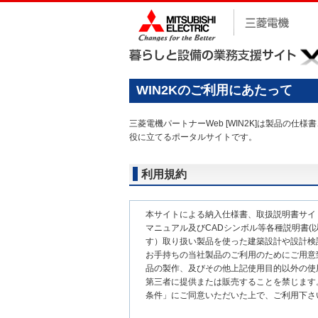
WIN2Kのご利用にあたって
三菱電機パートナーWeb [WIN2K]は製品
役に立てるポータルサイトです。
利用規約
本サイトによる納入仕様書、取扱説明書サイ
マニュアル及びCADシンボル等各種説明書(以
す）取り扱い製品を使った建築設計や設計検
お手持ちの当社製品のご利用のためにご用意
品の製作、及びその他上記使用目的以外の使
第三者に提供または販売することを禁じます
条件」にご同意いただいた上で、ご利用下さ