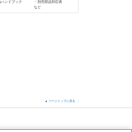
熱ハンドブック
・別売部品対応表
など
▲ ページトップに戻る