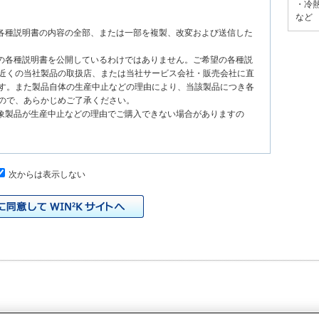
・冷
など
る各種説明書の内容の全部、または一部を複製、改変および送信した
種の各種説明書を公開しているわけではありません。ご希望の各種説
近くの当社製品の取扱店、または当社サービス会社・販売会社に直
す。また製品自体の生産中止などの理由により、当該製品につき各
ので、あらかじめご了承ください。
対象製品が生産中止などの理由でご購入できない場合がありますの
次からは表示しない
、原則として製品が発売された当初のものを掲載しています。したが
書の記載内容と、お客様がお持ちの製品の仕様がその後のマイナー
本サイトに公開されている各種説明書の内容とお手持ちの製品の仕
の当社製品の取扱店、または当社サービス会社・販売会社に直接お
れる各種説明書が改訂されている場合、当社の選択で、予告なく、
トに掲載する場合もあります。ただし、本サイトに公開されている
明書の変更の度に修正・更新するものではありません。
イドなどの印刷物が同梱されていることがありますが、本サイトでは
りますのでご了承ください。
際の製品と色合いなどが異なる場合があります。