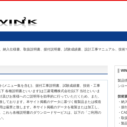
の仕様書、納入仕様書、取扱説明書、据付説明書、試験成績書、設計工事マニュアル、技
WI
製品
ト(メニュー集を含む)、据付工事説明書、試験成績書、技術・工事
ンロ
下 各種説明書といいます)は三菱電機株式会社(以下 当社といいま
討及びお客様へのご説明等を効率的に行っていただくため、また、
技術
致しております。本サイト掲載のデータに基づく複製品または模造
・納
用は厳禁と致します。本サイト掲載のデータを複製または加工し、
・据
。これら各種説明書のダウンロードサービスは、以下の「ご利用の
・CA
い。
・取
・製