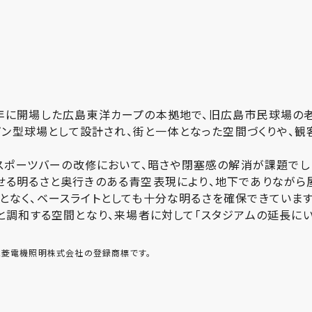
9 年に開場した広島東洋カープの本拠地で、旧広島市民球場
プン型球場として設計され、街と一体となった空間づくりや、
スポーツバーの改修において、暗さや閉塞感の解消が課題でし
思わせる明るさと奥行きのある青空表現により、地下でありなが
ことなく、ベースライトとしても十分な明るさを確保できています
調和する空間となり、来場者に対して「スタジアムの延長にい
、三菱電機照明株式会社の登録商標です。