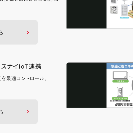
ら
ロスナイIoT連携
質を最適コントロール。
ら