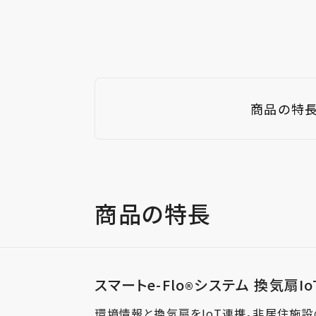
商品の特
商品の特長
スマートe-Flo
システム 換気扇I
®
環境情報と換気扇をIoT連携。非居住施