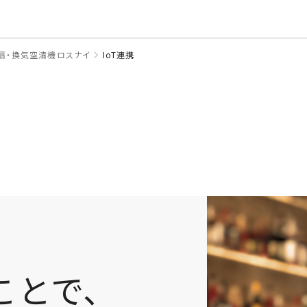
このページの本文へ
扇・換気空清機ロスナイ
IoT連携
ることで、