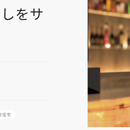
らしをサ
す
合住宅