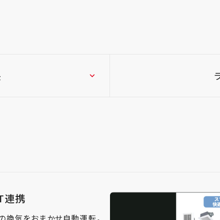
長
oT連携
設の換気をおまかせ自動運転。