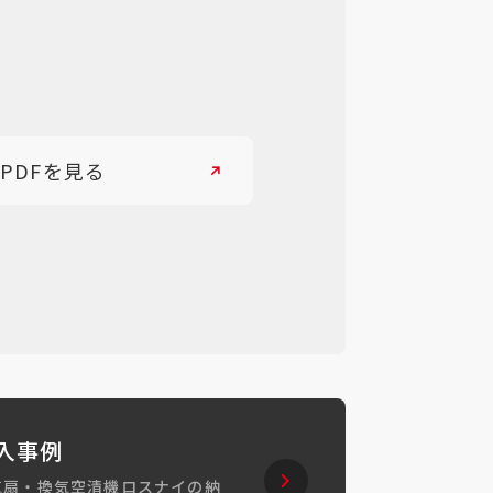
PDFを見る
入事例
気扇・換気空清機ロスナイの納