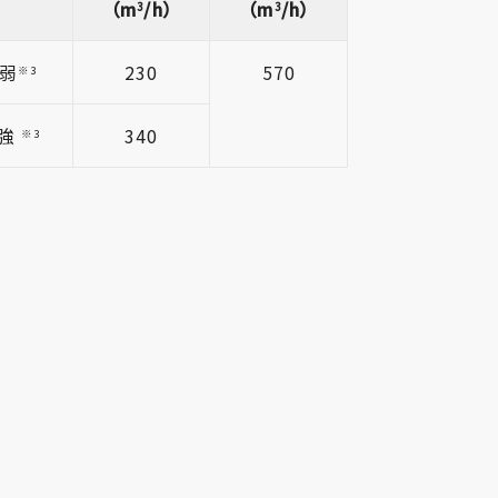
（m
/h）
（m
/h）
3
3
弱
230
570
※3
強
340
※3