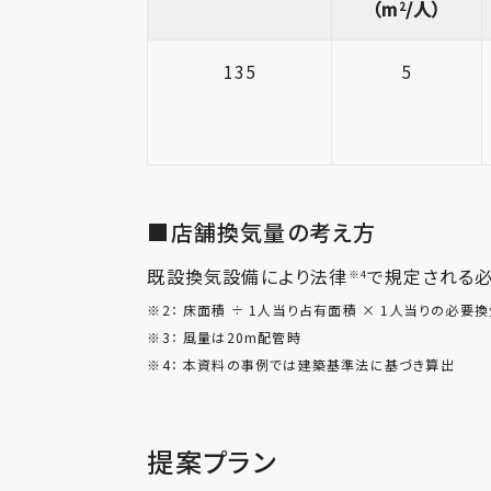
（m
/人）
2
135
5
■店舗換気量の考え方
既設換気設備により法律
で規定される
※4
※2：
床面積 ÷ 1人当り占有面積 × 1人当りの必要換
※3：
風量は20m配管時
※4：
本資料の事例では建築基準法に基づき算出
提案プラン