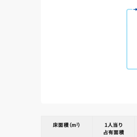
床面積（m
）
1人当り
2
占有面積