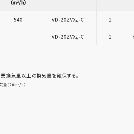
（m
/h）
3
540
VD-20ZVX
-C
1
6
VD-20ZVX
-C
1
6
必要換気量以上の換気量を確保する。
気量（20m
/h）
3