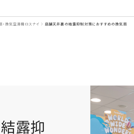
このページの本文へ
扇・換気空清機ロスナイ
店舗天井裏の結露抑制対策におすすめの換気扇
の結露抑