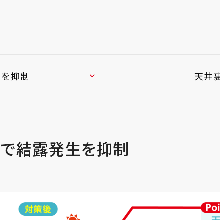
生を抑制
天井
とで結露発生を抑制