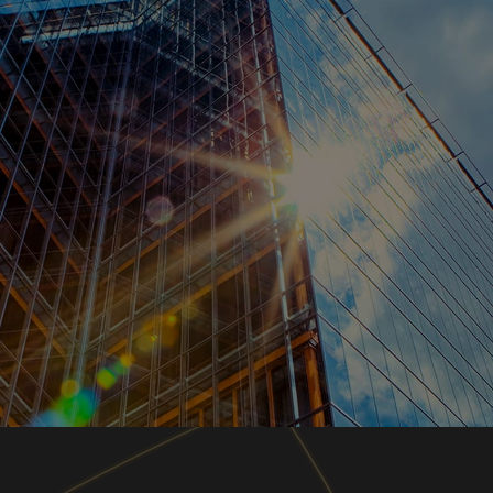
技術、人財、ノウハウの結集と、デジタル基盤
「Serendie®（セレンディ）」の活用により、お客様
の成長と、多様化する社会課題の解決に貢献する、
「循環型 デジタル・エンジニアリング企業」を目指し
ます。
詳細はこちら