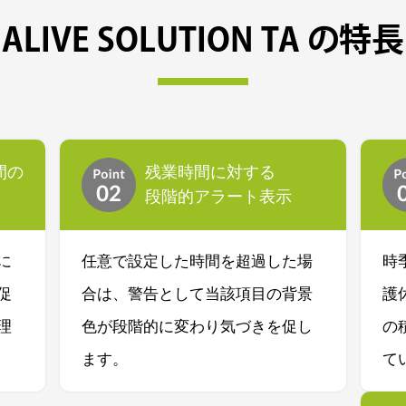
ALIVE SOLUTION TA の特長
間の
残業時間に対する
段階的アラート表示
に
任意で設定した時間を超過した場
時
促
合は、警告として当該項目の背景
護
理
色が段階的に変わり気づきを促し
の
ます。
て