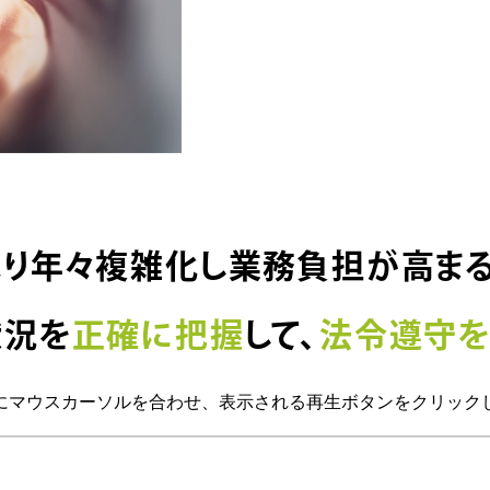
り年々複雑化し
業務負担が高ま
状況を
正確に把握
して、
法令遵守を
にマウスカーソルを合わせ、表示される再生ボタンをクリック