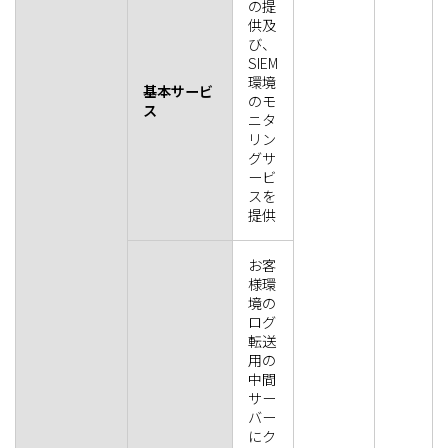
の提
供及
び、
SIEM
環境
基本サービ
のモ
ス
ニタ
リン
グサ
ービ
スを
提供
お客
様環
境の
ログ
転送
用の
中間
サー
バー
にク