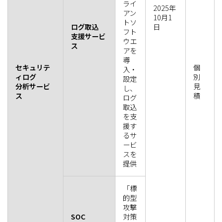
ライ
2025年
アン
10月1
トソ
ログ取込
日
フト
支援サービ
ウエ
ス
アを
導
セキュリテ
個
入・
ィログ
別
設定
分析サービ
見
し、
ス
積
ログ
取込
を支
援す
るサ
ービ
スを
提供
「標
的型
攻撃
SOC
対策