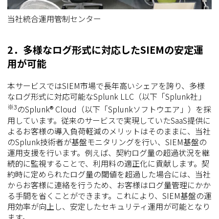
当社統合運用管制センター
2．多様なログ形式に対応したSIEMの安定運
用が可能
本サービスではSIEM市場で長年高いシェアを誇り、多様
なログ形式に対応可能なSplunk LLC（以下「Splunk社」
※3
のSplunk® Cloud（以下「Splunkソフトウエア」）を採
用しています。従来のサービスで実現していたSaaS提供に
よるお客様の導入負荷軽減のメリットはそのままに、当社
のSplunk技術者が基盤モニタリングを行い、SIEM基盤の
運用支援を行います。例えば、契約ログ量の超過状況を継
続的に監視することで、利用料の適正化に貢献します。契
約時に定められたログ量の閾値を超過した場合には、当社
からお客様に連絡を行うため、お客様はログ量管理にかか
る手間を省くことができます。これにより、SIEM基盤の運
用効率が向上し、安定したセキュリティ運用が可能となり
ます。