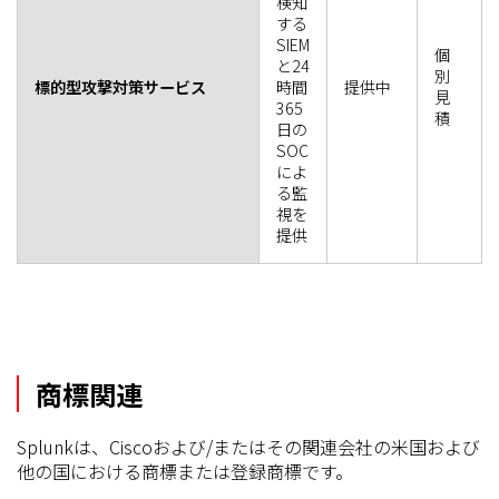
検知
する
SIEM
個
と24
別
標的型攻撃対策サービス
時間
提供中
見
365
積
日の
SOC
によ
る監
視を
提供
商標関連
Splunkは、Ciscoおよび/またはその関連会社の米国および
他の国における商標または登録商標です。