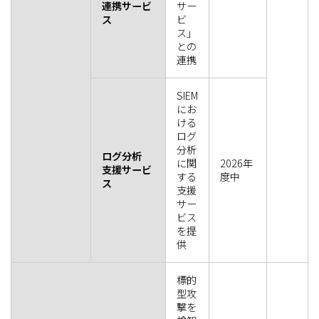
連携サービ
サー
ス
ビ
ス」
との
連携
SIEM
にお
ける
ログ
分析
ログ分析
に関
2026年
支援サービ
する
度中
ス
支援
サー
ビス
を提
供
標的
型攻
撃を