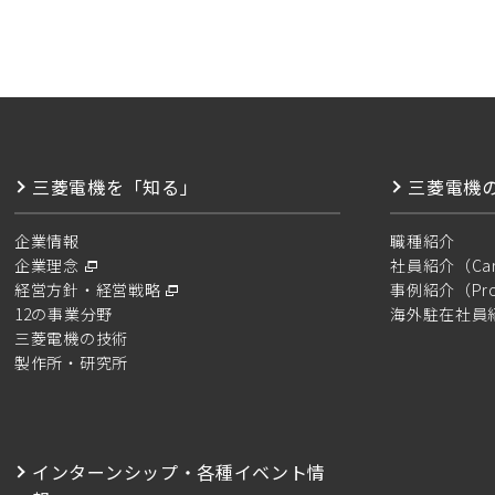
三菱電機を「知る」
三菱電機
企業情報
職種紹介
企業理念
社員紹介（Caree
経営方針・経営戦略
事例紹介（Proje
12の事業分野
海外駐在社員紹介
三菱電機の技術
製作所・研究所
インターンシップ・各種イベント情