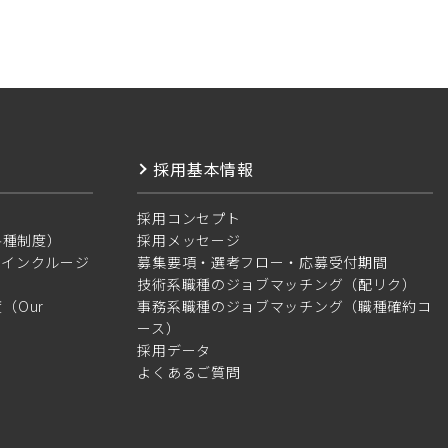
採用基本情報
採用コンセプト
・各種制度）
採用メッセージ
＆インクルージ
募集要項・選考フロー・応募受付期間
技術系職種のジョブマッチング（配リク）
（Our
事務系職種のジョブマッチング（職種確約コ
ース）
採用データ
よくあるご質問