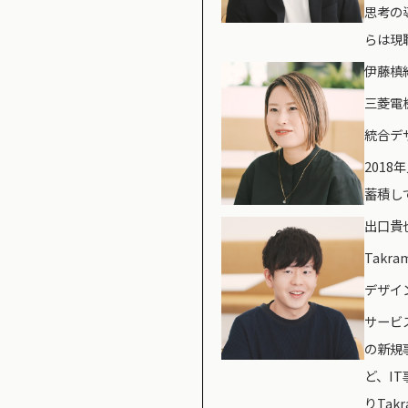
思考の
らは現
伊藤槙紀
三菱電
統合デ
201
蓄積し
出口貴也氏
Takra
デザイ
サービ
の新規
ど、I
りTak