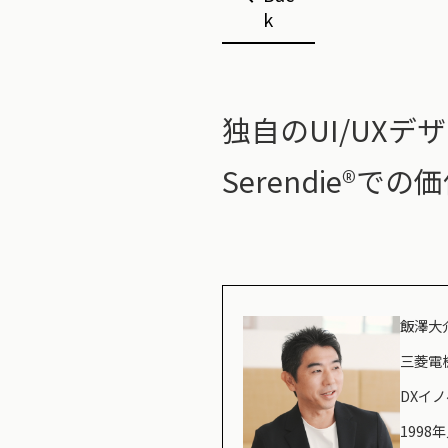
k
独自のUI/UX
Serendie®
飯澤大介氏
三菱電
DXイ
199