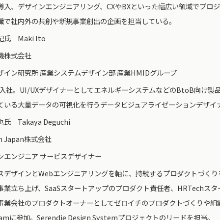
導入、デザインエンジニアリング、CXやBXといった幅広い領域でプロジ
職で社内外の共創や新規事業創出の企画を担当している。
氏 Maki Ito
機株式会社
ザイン研究所 産業システムデザイン部 産業HMIDグループ
8年入社。UI/UXデザイナーとしてエネルギーシステムなどのBtoB向け
ている大量データの可視化を行うデータビジュアライゼーションデザイ
 Takaya Deguchi
m Japan株式会社
ンエンジニア サービスデザイナー
スデザインとWebエンジニアリングを軸に、持続するプロダクトづくり
事業立ち上げ、SaaSスタートアップのプロダクト責任者、HRTechスタ
T事業会社のプロダクトオーナーとしてゼロイチのプロダクトづくりや組織
ramに参加。Serendie Design Systemプロジェクトのリードを担当。