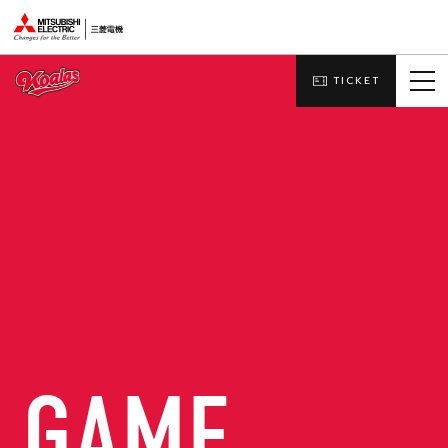
このページの本文へ
TICKET
GAME