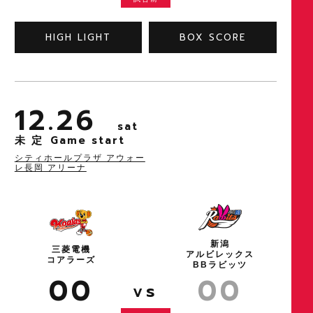
HIGH LIGHT
BOX SCORE
12.26
sat
未 定
Game start
シティホールプラザ アウォー
レ長岡 アリーナ
新潟
三菱電機
アルビレックス
コアラーズ
BBラビッツ
00
00
vs