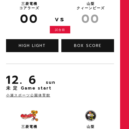
三菱電機
山梨
コアラーズ
クィーンビーズ
00
00
vs
試合前
HIGH LIGHT
BOX SCORE
12. 6
sun
未 定
Game start
小瀬スポーツ公園体育館
三菱電機
山梨