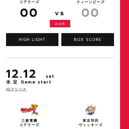
コアラーズ
クィーンビーズ
00
00
vs
試合前
HIGH LIGHT
BOX SCORE
12.12
sat
未 定
Game start
IGアリーナ
三菱電機
東京羽田
コアラーズ
ヴィッキーズ