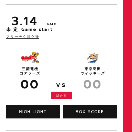
3.14
sun
未 定
Game start
アリーナ立川立飛
三菱電機
東京羽田
コアラーズ
ヴィッキーズ
00
00
vs
試合前
HIGH LIGHT
BOX SCORE