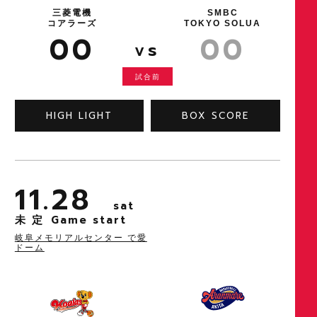
三菱電機
SMBC
コアラーズ
TOKYO SOLUA
00
00
vs
試合前
HIGH LIGHT
BOX SCORE
11.28
sat
未 定
Game start
岐阜メモリアルセンター で愛
ドーム