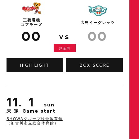
三菱電機
広島イーグレッツ
コアラーズ
00
00
vs
試合前
HIGH LIGHT
BOX SCORE
11. 1
sun
未 定
Game start
SHOWAグループ総合体育館
（加古川市立総合体育館）