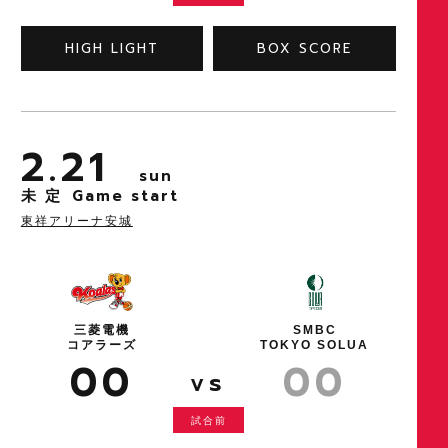
HIGH LIGHT
BOX SCORE
2.21
sun
未 定
Game start
東祥アリーナ安城
三菱電機
SMBC
コアラーズ
TOKYO SOLUA
00
00
vs
試合前