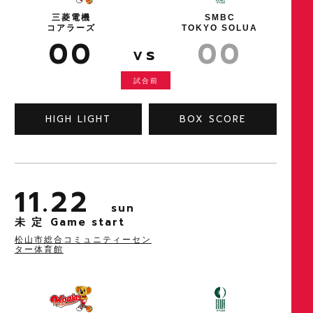
三菱電機
SMBC
コアラーズ
TOKYO SOLUA
00
00
vs
試合前
HIGH LIGHT
BOX SCORE
11.22
sun
未 定
Game start
松山市総合コミュニティーセン
ター体育館