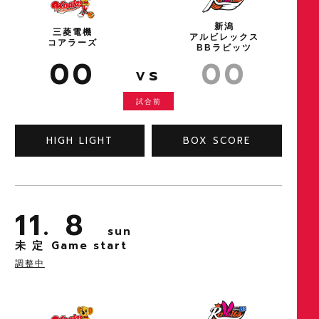
新潟
三菱電機
アルビレックス
コアラーズ
BBラビッツ
00
00
vs
試合前
HIGH LIGHT
BOX SCORE
11. 8
sun
未 定
Game start
調整中