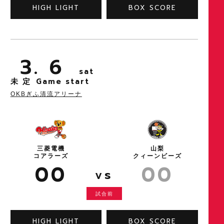
HIGH LIGHT
BOX SCORE
3. 6
sat
未 定
Game start
OKBぎふ清流アリーナ
三菱電機
山梨
コアラーズ
クィーンビーズ
00
00
vs
試合前
HIGH LIGHT
BOX SCORE