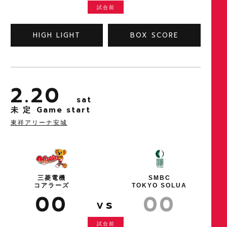
試合前
HIGH LIGHT
BOX SCORE
2.20
sat
未 定
Game start
東祥アリーナ安城
三菱電機
SMBC
コアラーズ
TOKYO SOLUA
00
00
vs
試合前