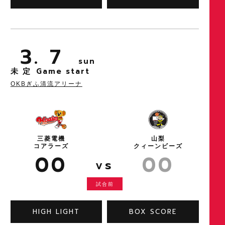
3. 7
sun
未 定
Game start
OKBぎふ清流アリーナ
三菱電機
山梨
コアラーズ
クィーンビーズ
00
00
vs
試合前
HIGH LIGHT
BOX SCORE