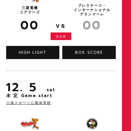
プレステージ・
三菱電機
インターナショナル
コアラーズ
アランマーレ
00
00
vs
試合前
HIGH LIGHT
BOX SCORE
12. 5
sat
未 定
Game start
小瀬スポーツ公園体育館