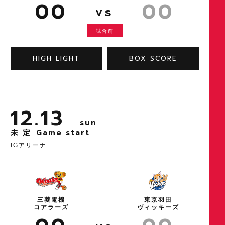
00
00
vs
試合前
HIGH LIGHT
BOX SCORE
12.13
sun
未 定
Game start
IGアリーナ
三菱電機
東京羽田
コアラーズ
ヴィッキーズ