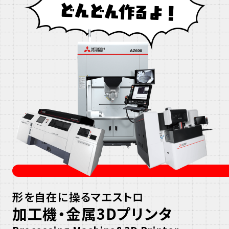
遮断器について詳しく見る
形を自在に操るマエストロ​
ス
加工機・金属
3D
プリンタ