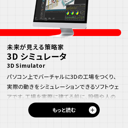
み
未来が
見える
策略家
え
ス
3D
シミュレータ
る
リ
ス
3D
Simulator
リ
ー
ー
ス
パソコン上でバーチャルに
3D
の工場をつくり、
デ
デ
リ
実際の動きをシミュレーションできるソフトウェ
ィ
ー
ィ
ー
アです。工場を実際に建てる前に、設備や人の
ー
う
デ
配置、
動き方
をいろいろ試して、一番効率の良い
＋
もっと読む
ご
ィ
工場の設計を考えることができます。
き
ー