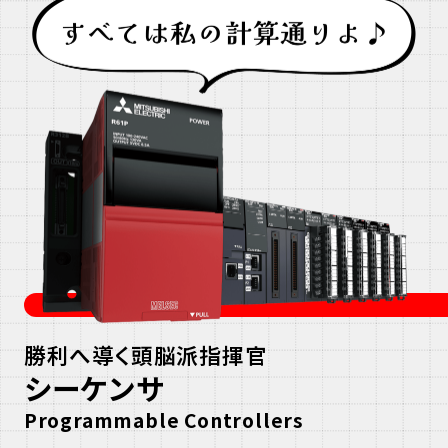
ひ
と
り
し
ょ
う
か
い
し
勝利へ導く頭脳派指揮官
シーケンサ
ま
Programmable Controllers
す