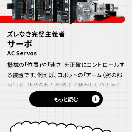
ズレなき完璧主義者
サーボ
AC Servos
機械の「位置」や「速さ」を正確にコントロールす
る装置です。例えば、ロボットの「アーム（腕の部
分）」を、決められた場所まで動かしたり止めた
りするのに使われます。動きのズレがあれば、自
＋
もっと読む
動で修正して正確な動作を保ちます。ちなみに
め
語源はラテン語の「Servus（奴隷、
召し使い
）」で
し
す。