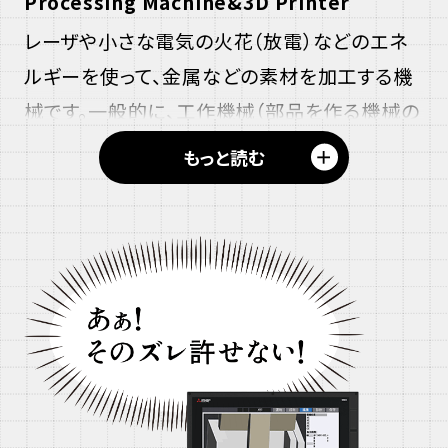
リ
ス
Processing Machine&
3D
Printer
リ
ー
ー
レーザや小さな電気の火花（放電）などのエネ
デ
デ
ルギーを使って、金属などの素材を加工する機
ィ
ー
ィ
械です。一般的に、工作機械（部品を作る機械の
ー
総称）と呼ばれます。​
＋
もっと読む
ば
板金
レーザ加工は強いレーザで金属を切ったり
ん
穴をあけたりし、マイクロレーザは弱いレーザ
き
光で、スマホ等に使われる基板の穴あけに用い
ん
られます。放電加工では、小さな電気の火花を
繰り返し発生させて、形を削ります。​
ス
また、金属
3D
プリンタは、金属ワイヤを何層も
リ
重ねて立体の部品を作る装置で、違う種類の金
ー
属同士をつなげて、今までにない部品を作るこ