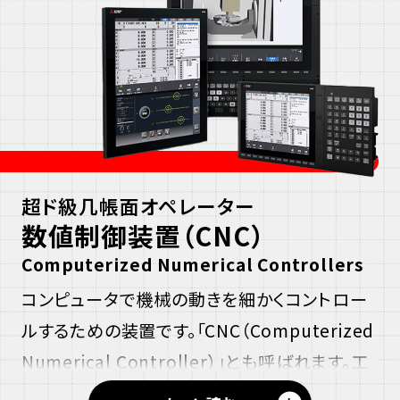
デ
ともできます。
ィ
レーザー加工機について詳しく見る
ー
放電加工機について詳しく見る
ス
金属
3D
プリンタについて詳しく見る
リ
超ド級几帳面オペレーター​
ー
数値制御装置（CNC）
デ
Computerized Numerical Controllers
ィ
コンピュータで機械の動きを細かくコントロー
ー
ルするための装置です。「CNC（Computerized
Numerical Controller）」とも呼ばれます。工
場にある工作機械（金属などを切ったり削った