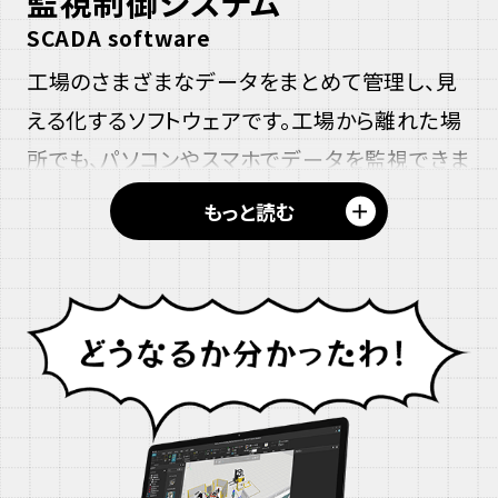
監視制御システム
SCADA software
工場のさまざまなデータをまとめて管理し、見
える化するソフトウェアです。工場から離れた場
所でも、パソコンやスマホでデータを監視できま
す。また、データを分かりやすく表示・分析するこ
＋
もっと読む
とで、トラブルにすぐ気づいたり、ものづくりの改
善に役立ちます。
監視制御システムについて詳しく見る