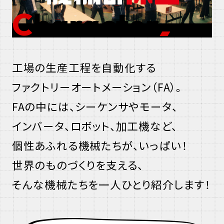
Character
工場の生産工程を自動化する
エ
ファクトリーオートメーション
（FA）
。
エ
フ
FAの中
には、シーケンサやモータ、
フ
エ
インバータ、ロボット、加工機など、
エ
ー
個性あふれる機械たちが、いっぱい！
ー
世界のものづくりを支える、
の
ひ
そんな機械たちを
一人ひとり紹介
します！
な
と
か
り