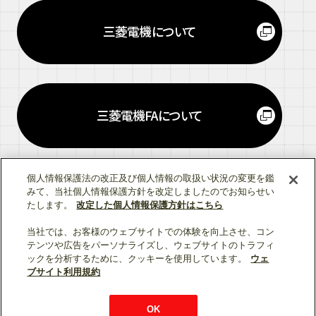
三菱電機について
三菱電機
FA
について
エ
フ
エ
ー
個人情報保護法の改正及び個人情報の取扱い状況の変更を鑑
みて、当社個人情報保護方針を改定しましたのでお知らせい
たします。
改定した個人情報保護方針はこちら
当社では、お客様のウェブサイトでの体験を向上させ、コン
テンツや広告をパーソナライズし、ウェブサイトのトラフィ
ソーシャルメディア公式アカウント一覧
ックを分析するために、クッキーを使用しています。
ウェ
ブサイト利用規約
個人情報保護
利用規約
総合サイトマップ
OK
© Mitsubishi Electric Corporation