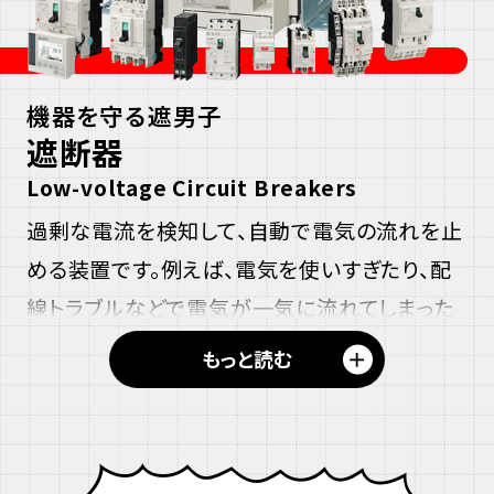
機器を守る遮男子
遮断器
Low-voltage Circuit Breakers
過剰な電流を検知して、自動で電気の流れを
止
と
める
装置です。例えば、電気を使いすぎたり、配
め
線トラブルなどで電気が一気に流れてしまった
る
ときに働き、機械や電線を守ってくれます。ちな
＋
もっと読む
みに三菱電機は、1933年に日本で初めてヒュ
ーズが不要な「ノーヒューズ遮断器」を発売し、
今も市場をリードしています。