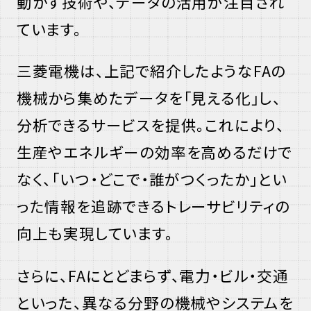
動かす技術や、データの活用が注目され
ています。
エ
三菱電機は、上記で紹介したような
FA
の
フ
機械から集めたデータを「見える化」し、
エ
分析できるサービスを提供。これにより、
ー
生産やエネルギーの効率を高めるだけで
なく、「いつ・どこで・誰がつくったか」とい
った情報を追跡できるトレーサビリティの
向上も実現しています。
エ
さらに、
FA
にとどまらず、電力・ビル・交通
フ
といった、異なる分野の機械やシステムを