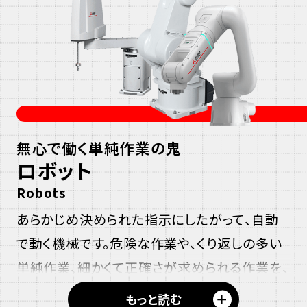
無心で働く単純作業の鬼
ロボット
Robots
あらかじめ決められた指示にしたがって、自動
で動く機械です。危険な作業や、くり返しの多い
単純作業、細かくて正確さが求められる作業を、
人の代わりに行います。いろいろな形の「ハンド
＋
もっと読む