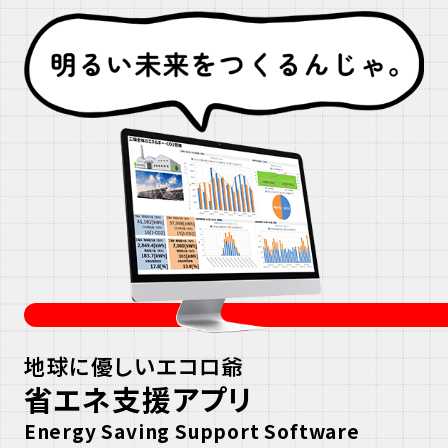
ス
3D
シミュレータについて詳しく見る
か
リ
た
ー
デ
ィ
ー
エ
地球に優しい
エコロ爺
コ
省エネ支援アプリ
ロ
ジ
Energy Saving Support Software