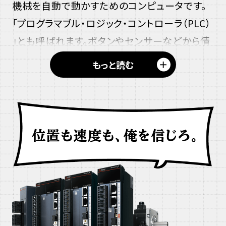
機械を自動で動かすためのコンピュータです。
「プログラマブル・ロジック・コントローラ（PLC）
」とも呼ばれます。ボタンやセンサーなどから情
報を受け取り、あらかじめ作られたプログラム
＋
もっと読む
に従って、機械に「動け」「止まれ」といった指示
を出します。
シーケンサについて詳しく見る