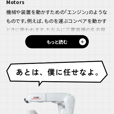
Motors
機械や装置を動かすための「エンジン」のような
ものです。例えば、ものを運ぶコンベアを動かす
ときに使われます。ちなみに三菱電機の名古屋
製作所は、昔から汎用モータを主力製品として
＋
もっと読む
きました。そこから発展して、シーケンサ、サー
ボ、インバータなど、機械を動かすためのさまざ
まな機器もつくるようになりました。
モータについて詳しく見る