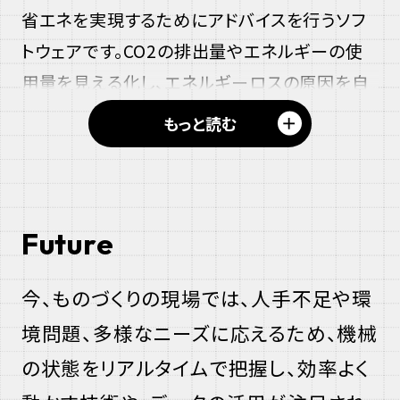
ー
省エネを実現するためにアドバイスを行うソフ
シ
トウェアです。
CO2
の排出量やエネルギーの使
ー
用量を見える化し、エネルギーロスの原因を自
オ
動で見つけたりします。電気・水・ガスなどのデ
＋
もっと読む
ー
ータをまとめて管理し、より良い省エネの方法
ツ
を提示してくれます。
ー
省エネ支援アプリについて詳しく見る
Future
今、ものづくりの現場では、人手不足や環
境問題、多様なニーズに応えるため、機械
の状態をリアルタイムで把握し、効率よく