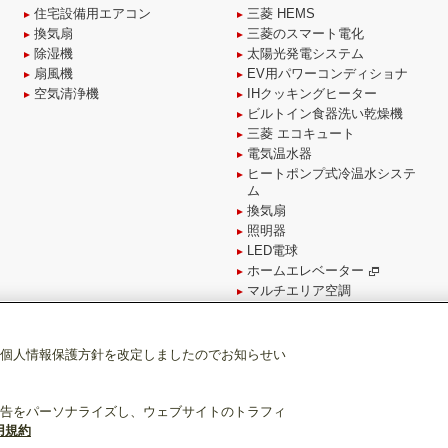
住宅設備用エアコン
三菱 HEMS
換気扇
三菱のスマート電化
除湿機
太陽光発電システム
扇風機
EV用パワーコンディショナ
空気清浄機
IHクッキングヒーター
ビルトイン食器洗い乾燥機
三菱 エコキュート
電気温水器
ヒートポンプ式冷温水システ
ム
換気扇
照明器
LED電球
ホームエレベーター
マルチエリア空調
個人情報保護方針を改定しましたのでお知らせい
ト一覧
告をパーソナライズし、ウェブサイトのトラフィ
用規約