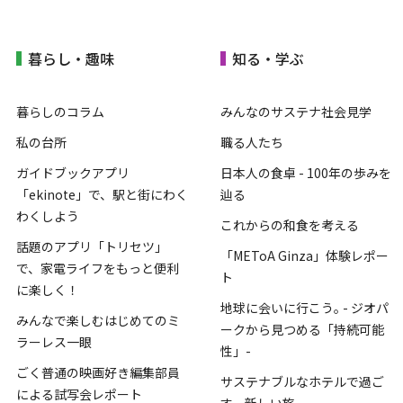
暮らし・趣味
知る・学ぶ
暮らしのコラム
みんなのサステナ社会見学
私の台所
職る人たち
ガイドブックアプリ
日本人の食卓 - 100年の歩みを
「ekinote」で、駅と街にわく
辿る
わくしよう
これからの和食を考える
話題のアプリ「トリセツ」
「METoA Ginza」体験レポー
で、家電ライフをもっと便利
ト
に楽しく！
地球に会いに行こう｡ - ジオパ
みんなで楽しむはじめてのミ
ークから見つめる「持続可能
ラーレス一眼
性」-
ごく普通の映画好き編集部員
サステナブルなホテルで過ご
による試写会レポート
す、新しい旅