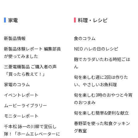
家電
料理・レシピ
新製品情報
食のコラム
新製品体験レポート 編集部員
NEO ハレの日のレシピ
が使ってみました
麹でカラダいたわる時短ごは
三菱電機製品 ご購入者の声
ん
「買ったら教えて！」
旬を楽しむ週に2回は作りた
家電のコラム
い、やさしいお魚料理
イベントレポート
旬を楽しむ3時のおやつと今宵
のおつまみ
ムービーライブラリー
旬を楽しむ簡単&便利な献立
モニターレポート
春野菜を使った和食クッキン
千本松 詠一の川柳で宣伝し
グ教室
隊！「ホームエレベーターに