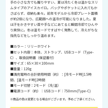
手の小さな方でも握りやすい、夏は冷たく冬は温かなスリ
ムタイプのアイスカイロ。バッグやポケットに入れてもか
さばらず、収納も楽々。前年モデルから冷却プレート面積
が約2倍になり、広範囲への温冷が可能になりました。夏
は汗をかきやすい首や手などにあてると瞬間冷却でひんや
り爽快に。冬は温モードですばやく発熱して、冷えがちな
指先などをしっかり温めます。
■カラー：
リリーホワイト
■セット内容：
本体、ストラップ、USBコード（Type-
C）、取扱説明書（保証書付）
■サイズ：
65×30×100mm
■重量：
120g
■満充電時の合計使用時間（約）：
[冷モード時]1.5時
間、[温モード時]2時間
■モード切替：
2モード（冷/温）
■電源コード（約）：
USBコード：750mm(Type-C)
※商品の色は変更となる場合がございます。予めご了承ください。