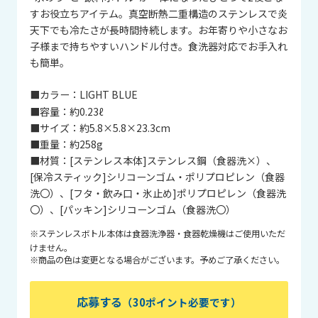
すお役立ちアイテム。真空断熱二重構造のステンレスで炎
天下でも冷たさが長時間持続します。お年寄りや小さなお
子様まで持ちやすいハンドル付き。食洗器対応でお手入れ
も簡単。
■カラー：
LIGHT BLUE
■容量：
約0.23ℓ
■サイズ：
約5.8×5.8×23.3cm
■重量：
約258g
■材質：
[ステンレス本体]ステンレス鋼（食器洗×）、
[保冷スティック]シリコーンゴム・ポリプロピレン（食器
洗〇）、[フタ・飲み口・氷止め]ポリプロピレン（食器洗
〇）、[パッキン]シリコーンゴム（食器洗〇）
※ステンレスボトル本体は食器洗浄器・食器乾燥機はご使用いただ
けません。
※商品の色は変更となる場合がございます。予めご了承ください。
応募する
（30ポイント必要です）