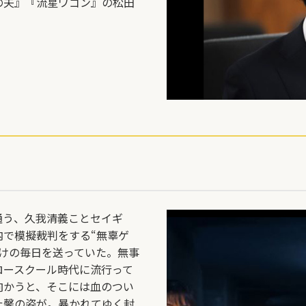
の夫』『流星ワゴン』の松⽥
通う、久我清義ことセイギ
で模擬裁判をする“無辜ゲ
けの毎日を送っていた。無事
ロースクール時代に流行って
向かうと、そこには血のつい
た馨の姿が。暴かれてゆく封