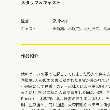
スタッフ＆キャスト
監督
深川栄洋
キャスト
永瀬廉
、
杉咲花
、
北村匠海
、
柄
作品紹介
裁判ゲームの果てに起こってしまった殺人事件を
同級生3人の仮面の裏に隠された真実が暴かれて
小説家にして弁護士の五十嵐律人による第62回メ
みたい!」2021年版新⼈賞受賞をした同名小説。キャ
Prince）、杉咲花、北村匠海の若手実力派3人
明、生瀬勝久、筒井道隆、大森南朋らベテラン俳