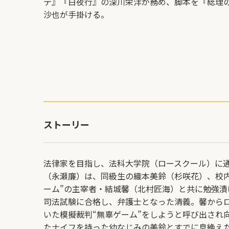
テ』『白夜行』の深川栄洋が務め、脚本を『総理
沙也が手掛ける。
ストーリー
法律家を目指し、法科大学院（ロースクール）に
（永瀬廉）は、同級生の織本美鈴（杉咲花）、校内
ーム”の主宰者・結城馨（北村匠海）と共に勉強漬
司法試験に合格し、弁護士となった清義。馨から
いた模擬裁判“無辜ゲーム”をしようと呼び出され
たナイフを持った幼なじみの美鈴とすでに息絶え