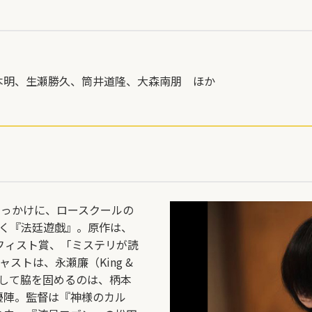
本明
、
生瀬勝久
、
筒井道隆
、
大森南朋 ほか
きっかけに、ロースクールの
いく『法廷遊戯』。原作は、
フィスト賞、「ミステリが読
ストは、永瀬廉（King &
。そして脇を固めるのは、柄本
優陣。監督は『神様のカル