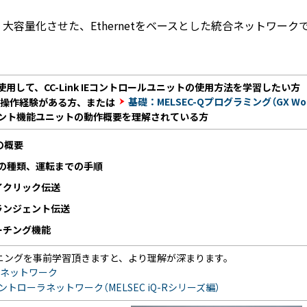
化させた、Ethernetをベースとした統合ネットワークである「CC
Qを使用して、CC-Link IEコントロールユニットの使用方法を学習したい方
基礎：MELSEC-Qプログラミング（GX Wor
s2の操作経験がある方、または
ント機能ユニットの動作概要を理解されている方
IEの概要
の種類、運転までの手順
イクリック伝送
ランジェント伝送
ーチング機能
ーニングを事前学習頂きますと、より理解が深まります。
Aネットワーク
IEコントローラネットワーク（MELSEC iQ-Rシリーズ編）