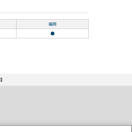
福岡
●
間】