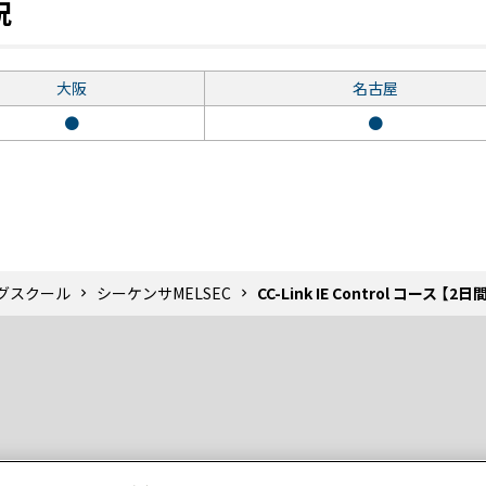
況
大阪
名古屋
●
●
ングスクール
シーケンサMELSEC
CC-Link IE Control コース 【2日