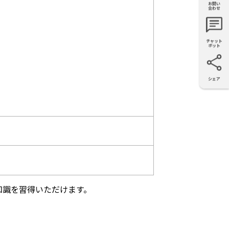
お問い
購入・見
仕様・機
FAQ
資料請求
合わせ
積もり
能
チャット
ボット
シェア
X
Facebook
LinkedIn
e-mail
知識を習得いただけます。