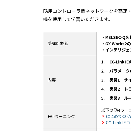
FA用コントローラ間ネットワークを高速・大容量
機を使用して学習いただきます。
・MELSEC-
受講対象者
・GX Work
・インテリジェ
1.
CC-Link 
2.
パラメータ
内容
3.
実習1 サ
4.
実習2 ト
5.
実習3 ル
以下のFAeラ
はじめてのF
FAeラーニング
CC-Link 