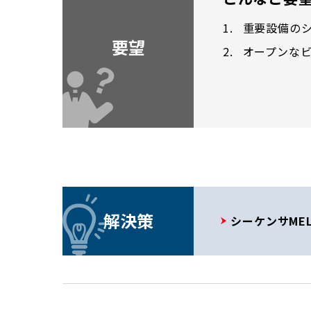
1.
重要設備の
要望
2.
オープンな
解決策
シーケンサMELS