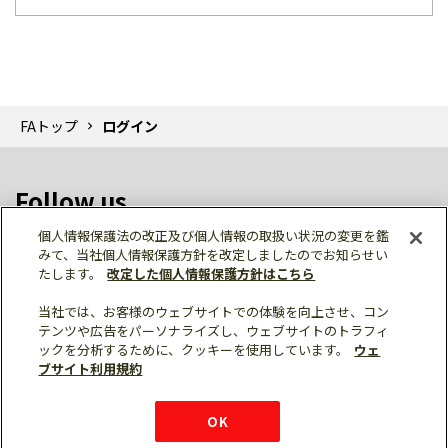
FAトップ
ログイン
Follow us
個人情報保護法の改正及び個人情報の取扱い状況の変更を鑑
みて、当社個人情報保護方針を改定しましたのでお知らせい
たします。
改定した個人情報保護方針はこちら
当社では、お客様のウェブサイトでの体験を向上させ、コン
テンツや広告をパーソナライズし、ウェブサイトのトラフィ
個人情報保護
利用規約
ご利用にあたって
ックを分析するために、クッキーを使用しています。
ウェ
サイトマップ
三菱電機トップ
チャットサービス
ブサイト利用規約
はこちら
© Mitsubishi Electric Corporation
購入・見積もり
X
Facebook
仕様・機能
LinkedIn
FAQ
e-mail
資料請求
OK
お問い
合わせ
チャット
ボット
シェア