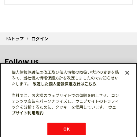
FAトップ
ログイン
Follow us
個人情報保護法の改正及び個人情報の取扱い状況の変更を鑑
みて、当社個人情報保護方針を改定しましたのでお知らせい
たします。
改定した個人情報保護方針はこちら
当社では、お客様のウェブサイトでの体験を向上させ、コン
テンツや広告をパーソナライズし、ウェブサイトのトラフィ
個人情報保護
利用規約
ご利用にあたって
ックを分析するために、クッキーを使用しています。
ウェ
サイトマップ
三菱電機トップ
チャットサービス
ブサイト利用規約
はこちら
© Mitsubishi Electric Corporation
購入・見積もり
X
Facebook
仕様・機能
LinkedIn
FAQ
e-mail
資料請求
OK
お問い
合わせ
チャット
ボット
シェア