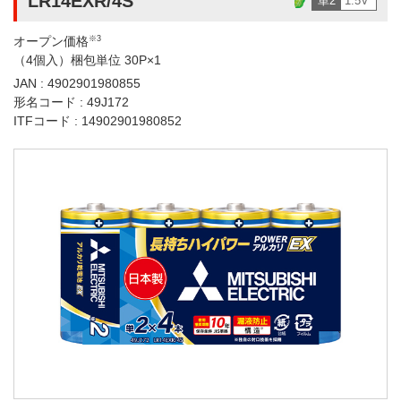
LR14EXR/4S
単2
1.5V
オープン価格
※3
（4個入）梱包単位 30P×1
JAN : 4902901980855
形名コード : 49J172
ITFコード : 14902901980852