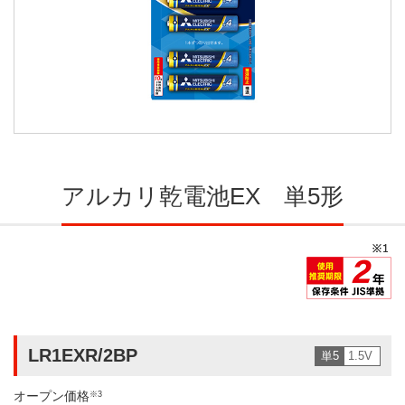
アルカリ乾電池EX 単5形
LR1EXR/2BP
単5
1.5V
オープン価格
※3