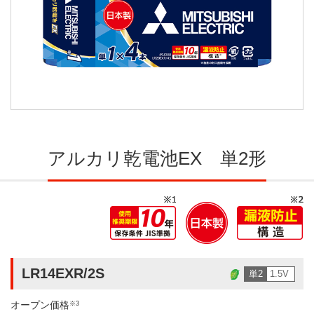
アルカリ乾電池EX 単2形
LR14EXR/2S
単2
1.5V
オープン価格
※3