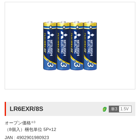
LR6EXR/8S
単3
1.5V
オープン価格
※3
（8個入）梱包単位 5P×12
JAN : 4902901980923