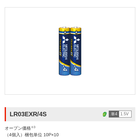
LR03EXR/4S
単4
1.5V
オープン価格
※3
（4個入）梱包単位 10P×10