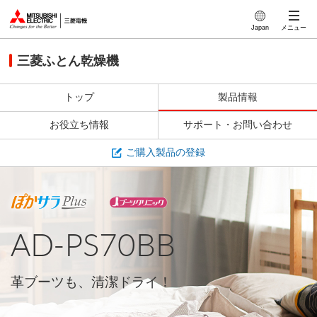
製品トップ
このページの本文へ
Japan
メニュー
特長
三菱ふとん乾燥機
製品仕様
トップ
製品情報
お役立ち情報
サポート・お問い合わせ
ご購入製品の登録
AD-PS70BB
革ブーツも、清潔ドライ！