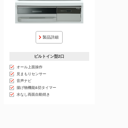
製品詳細
ビルトイン型2口
オール上面操作
見まもりセンサー
音声ナビ
揚げ物機能&切タイマー
水なし両面自動焼き