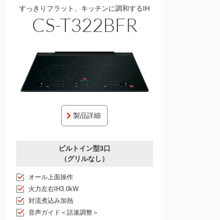
すっきりフラット、キッチンに調和するIH
CS-T322BFR
製品詳細
ビルトイン型3口
（グリルなし）
オール上面操作
火力左右IH3.0kW
対流煮込み加熱
音声ガイド＜話速調整＞