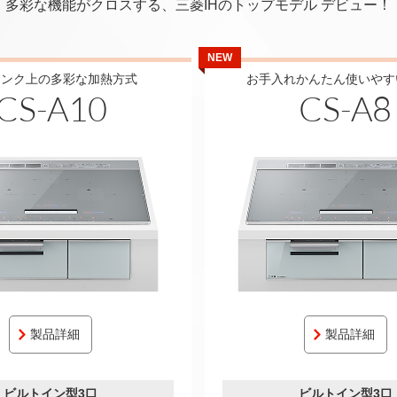
多彩な機能がクロスする、三菱IHのトップモデル デビュー！
NEW
ランク上の多彩な加熱方式
お手入れかんたん使いやす
CS-A10
CS-A8
製品詳細
製品詳細
ビルトイン型3口
ビルトイン型3口