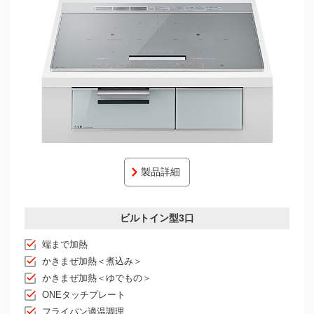
製品詳細
ビルトイン型3口
端まで加熱
かきまぜ加熱＜煮込み＞
かきまぜ加熱＜ゆでもの＞
ONEタッチプレート
フライパン適温調理