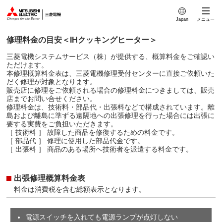
このページの本文へ
Japan
メニュー
修理料金の目安＜IHクッキングヒーター＞
三菱電機システムサービス（株）が提供する、概算料金をご確認い
ただけます。
本修理概算料金表は、三菱電機修理受付センターに直接ご依頼いた
だく修理が対象となります。
販売店に修理をご依頼される場合の修理料金につきましては、販売
店までお問い合せください。
修理料金は、技術料・部品代・出張料などで構成されています。離
島および離島に準ずる遠隔地への出張修理を行った場合には出張に
要する実費をご負担いただきます。
［ 技術料 ］ 故障した商品を修復するための料金です。
［ 部品代 ］ 修理に使用した部品代金です。
［ 出張料 ］ 商品のある場所へ技術者を派遣する料金です。
出張修理概算料金表
料金は消費税を含む総額表示となります。
電源スイッチを入れても電源ランプが点灯しない