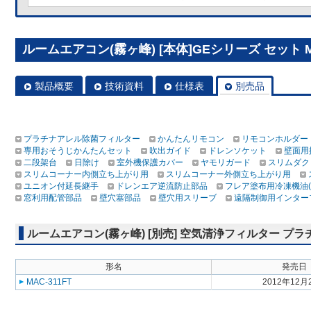
ルームエアコン(霧ヶ峰) [本体]GEシリーズ セット MS
製品概要
技術資料
仕様表
別売品
プラチナアレル除菌フィルター
かんたんリモコン
リモコンホルダー
専用おそうじかんたんセット
吹出ガイド
ドレンソケット
壁面用
二段架台
日除け
室外機保護カバー
ヤモリガード
スリムダク
スリムコーナー内側立ち上がり用
スリムコーナー外側立ち上がり用
ユニオン付延長継手
ドレンエア逆流防止部品
フレア塗布用冷凍機油(
窓利用配管部品
壁穴塞部品
壁穴用スリーブ
遠隔制御用インター
ルームエアコン(霧ヶ峰) [別売] 空気清浄フィルター プ
形名
発売日
MAC-311FT
2012年12月