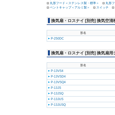
丸形フード＜ステンレス製・標準＞
丸形フ
ベントキャップ＜アルミ製＞
スイッチ
換気扇・ロスナイ [別売] 換気
形名
P-250DC
換気扇・ロスナイ [別売] 換気
形名
P-13VS4
P-13VSD4
P-13VSQ4
P-13JS
P-13JSQ
P-13JUS
P-13JUSQ