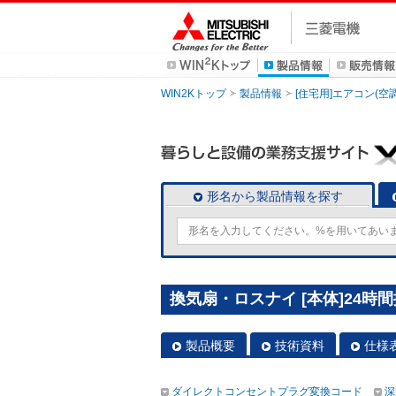
WIN2Kトップ
製品情報
[住宅用]エアコン(空
形名から製品情報を探す
換気扇・ロスナイ [本体]24時間
製品概要
技術資料
仕様
ダイレクトコンセントプラグ変換コード
深