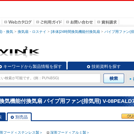
調)・換気
換気扇・ロスナイ
[本体]24時間換気機能付換気扇
パイプ用ファン(排
キーワードから製品情報を探す
技術資料を探す
換気機能付換気扇 パイプ用ファン(排気用) V-08PEALD
表
別売品
形フード＜ステンレス製＞
深形フード＜アルミ製＞