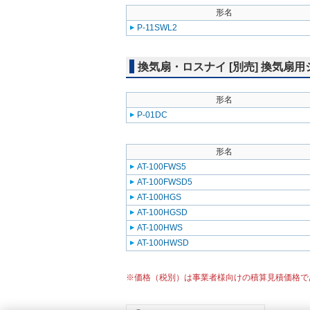
形名
P-11SWL2
換気扇・ロスナイ [別売] 換気扇
形名
P-01DC
形名
AT-100FWS5
AT-100FWSD5
AT-100HGS
AT-100HGSD
AT-100HWS
AT-100HWSD
※価格（税別）は事業者様向けの積算見積価格で