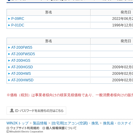
形名
発売日
P-09RC
2022年06月
P-01DC
1996年12月
形名
発売日
AT-200FWS5
AT-200FWSD5
AT-200HGS
AT-200HGSD
2009年02月
AT-200HWS
2009年02月
AT-200HWSD
2009年02月
※価格（税別）は事業者様向けの積算見積価格であり、一般消費者様向けの販
WIN2Kトップ
製品情報
[住宅用]エアコン(空調)・換気
換気扇・ロスナイ