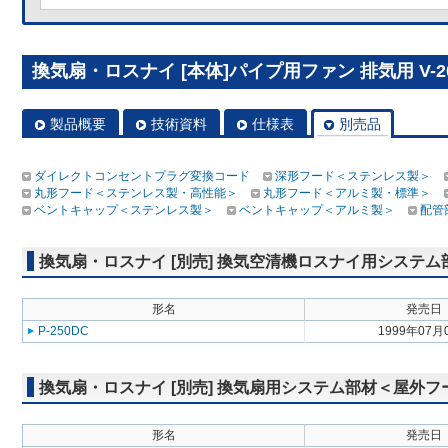
換気扇・ロスナイ [本体]パイプ用ファン 排気用 V-20
製品概要
技術資料
仕様表
別売品
ダイレクトコンセントプラグ変換コード
深形フード＜ステンレス製＞
丸形フード＜ステンレス製・高性能＞
丸形フード＜アルミ製・標準＞
ベントキャップ＜ステンレス製＞
ベントキャップ＜アルミ製＞
配管
換気扇・ロスナイ [別売] 換気空清機ロスナイ用システ
形名
発売日
P-250DC
1999年07月
換気扇・ロスナイ [別売] 換気扇用システム部材＜屋外
形名
発売日