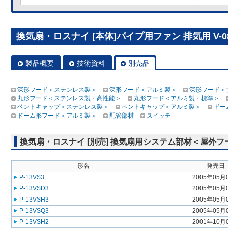
換気扇・ロスナイ [本体]パイプ用ファン 排気用 V-08
製品概要
技術資料
別売品
深形フード＜ステンレス製＞
深形フード＜アルミ製＞
深形フード＜
丸形フード＜ステンレス製・高性能＞
丸形フード＜アルミ製・標準＞
ベントキャップ＜ステンレス製＞
ベントキャップ＜アルミ製＞
ドー
ドーム形フード＜アルミ製＞
配管部材
スイッチ
換気扇・ロスナイ [別売] 換気扇用システム部材＜屋外
形名
発売日
P-13VS3
2005年05月
P-13VSD3
2005年05月
P-13VSH3
2005年05月
P-13VSQ3
2005年05月
P-13VSH2
2001年10月