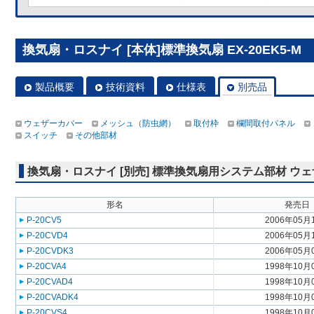
換気扇・ロスナイ [本体]標準換気扇 EX-20EK5-M
製品概要
技術資料
仕様表
別売品
ウェザーカバー
メッシュ（防虫網）
取付枠
欄間取付パネル
スイッチ
その他部材
換気扇・ロスナイ [別売] 標準換気扇用システム部材 ウ
形名
発売日
P-20CV5
2006年05月
P-20CVD4
2006年05月
P-20CVDK3
2006年05月
P-20CVA4
1998年10月
P-20CVAD4
1998年10月
P-20CVADK4
1998年10月
P-20CVS4
1998年10月