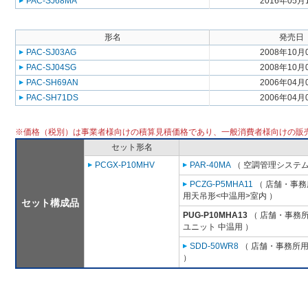
PAC-SJ68MA
2016年05月
形名
発売日
PAC-SJ03AG
2008年10月
PAC-SJ04SG
2008年10月
PAC-SH69AN
2006年04月
PAC-SH71DS
2006年04月
※価格（税別）は事業者様向けの積算見積価格であり、一般消費者様向けの販
セット形名
PCGX-P10MHV
PAR-40MA
（ 空調管理システム
PCZG-P5MHA11
（ 店舗・事務所
用天吊形<中温用>室内 ）
セット構成品
PUG-P10MHA13
（ 店舗・事務所用
ユニット 中温用 ）
SDD-50WR8
（ 店舗・事務所用パ
）