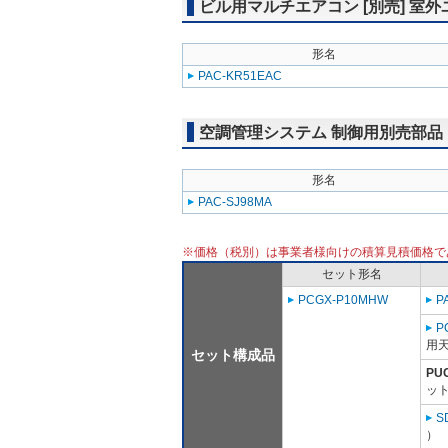
ビル用マルチエアコン [別売] 室
形名
PAC-KR51EAC
空調管理システム 制御用別売部品
形名
PAC-SJ98MA
※価格（税別）は事業者様向けの積算見積価格で
セット形名
PCGX-P10MHW
P
P
用天
セット構成品
PU
ット
S
）