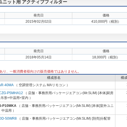
外ユニット用 アクティブフィルター
発売日
価格
2015年02月02日
410,000円（税別）
発売日
価格
2018年05月14日
18,000円（税別）
あり、一般消費者様向けの販売価格ではありません。
構成形名
構
AR-40MA
（ 空調管理システム MAリモコン ）
CZG-P5MHA12
（ 店舗・事務所用パッケージエアコン(Mr.SLIM) [本体]厨房
吊形<中温用>室内 ）
G-P10MKA
（ 店舗・事務所用パッケージエアコン(Mr.SLIM) [本体]室外ユニ
 中温用 ）
DD-50WR8
（ 店舗・事務所用パッケージエアコン(Mr.SLIM) [別売]分配管