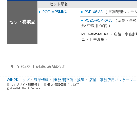
セット形名
PCG-MP5MK4
PAR-46MA
（ 空調管理システム
PCZG-P5MKA13
（ 店舗・事務所
セット構成品
形<中温用>室内 ）
PUG-MP5MLA2
（ 店舗・事務所用
ニット 中温用 ）
WIN2Kトップ
製品情報
[業務用]空調・換気
店舗・事務所用パッケージエアコン