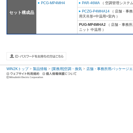
PCG-MP4MH4
PAR-46MA
（ 空調管理システム
PCZG-P4MHA14
（ 店舗・事務所
セット構成品
用天吊形<中温用>室内 ）
PUG-MP4MHA2
（ 店舗・事務所用
ニット 中温用 ）
WIN2Kトップ
製品情報
[業務用]空調・換気
店舗・事務所用パッケージエアコン