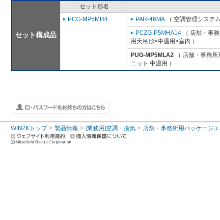
セット形名
PCG-MP5MH4
PAR-46MA
（ 空調管理システム
PCZG-P5MHA14
（ 店舗・事務所
セット構成品
用天吊形<中温用>室内 ）
PUG-MP5MLA2
（ 店舗・事務所用
ニット 中温用 ）
WIN2Kトップ
製品情報
[業務用]空調・換気
店舗・事務所用パッケージエアコン