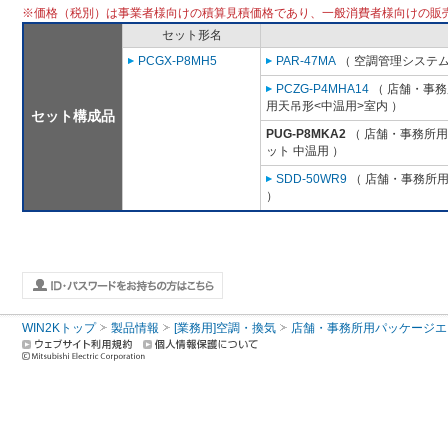
※価格（税別）は事業者様向けの積算見積価格であり、一般消費者様向けの販
セット形名
PCGX-P8MH5
PAR-47MA
（ 空調管理システム
PCZG-P4MHA14
（ 店舗・事務所
用天吊形<中温用>室内 ）
セット構成品
PUG-P8MKA2
（ 店舗・事務所用パ
ット 中温用 ）
SDD-50WR9
（ 店舗・事務所用パ
）
WIN2Kトップ
製品情報
[業務用]空調・換気
店舗・事務所用パッケージエアコン