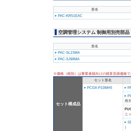
形名
PAC-KR51EAC
空調管理システム 制御用別売部品
形名
PAC-SL23MA
PAC-SJ98MA
※価格（税別）は事業者様向けの積算見積価格で
セット形名
PCGX-P10MH5
P
P
用天
セット構成品
PU
ニッ
S
）