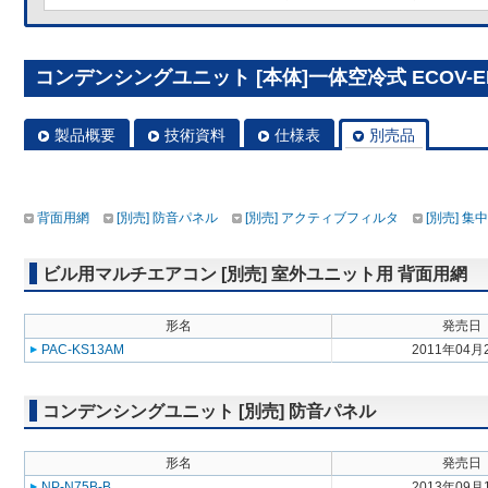
コンデンシングユニット [本体]一体空冷式 ECOV-EN
製品概要
技術資料
仕様表
別売品
背面用網
[別売] 防音パネル
[別売] アクティブフィルタ
[別売] 
ビル用マルチエアコン [別売] 室外ユニット用 背面用網
形名
発売日
PAC-KS13AM
2011年04月
コンデンシングユニット [別売] 防音パネル
形名
発売日
NP-N75B-B
2013年09月