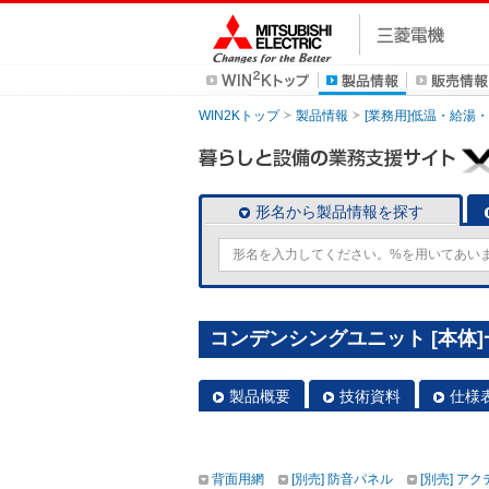
WIN2Kトップ
製品情報
[業務用]低温・給湯
形名から製品情報を探す
コンデンシングユニット [本体]一体
製品概要
技術資料
仕様
背面用網
[別売] 防音パネル
[別売] ア