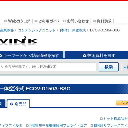
・産業冷熱
コンデンシングユニット
[本体]一体空冷式
ECOV-D150A-BSG
キーワードから製品情報を探す
技術資料を探す
空冷式 ECOV-D150A-BSG
表
別売品
セット構成品を
クティブフィルタ
[別売] 集中制御接続用フェライトコア
[別売] リプレースフ