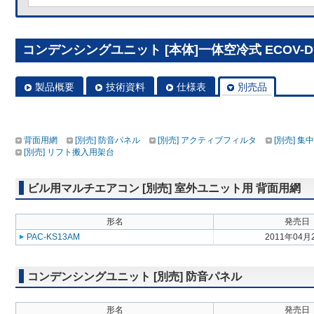
コンデンシングユニット [本体]一体空冷式 ECOV-DM
製品概要
技術資料
仕様表
別売品
背面用網
[別売] 防音パネル
[別売] アクティブフィルタ
[別売] 
[別売] リフト搬入用架台
ビル用マルチエアコン [別売] 室外ユニット用 背面用網
形名
発売日
PAC-KS13AM
2011年04月
コンデンシングユニット [別売] 防音パネル
形名
発売日