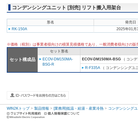
コンデンシングユニット [別売] リフト搬入用架台
形名
発売日
RK-150A
2025年01月
※価格（税別）は事業者様向けの積算見積価格であり、一般消費者様向けの販
セット形名
セット構成品
ECOV-DM150MA-
ECOV-DM150MA-BSG
（ コンデ
BSG-R
R-F335A
（ コンデンシングユニ
WIN2Kトップ
製品情報
[業務用]低温・給湯・産業冷熱
コンデンシングユ