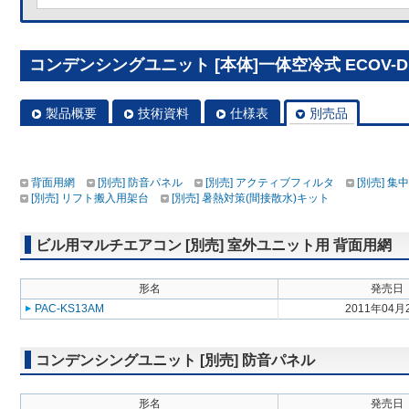
コンデンシングユニット [本体]一体空冷式 ECOV-D
製品概要
技術資料
仕様表
別売品
背面用網
[別売] 防音パネル
[別売] アクティブフィルタ
[別売] 
[別売] リフト搬入用架台
[別売] 暑熱対策(間接散水)キット
ビル用マルチエアコン [別売] 室外ユニット用 背面用網
形名
発売日
PAC-KS13AM
2011年04月
コンデンシングユニット [別売] 防音パネル
形名
発売日