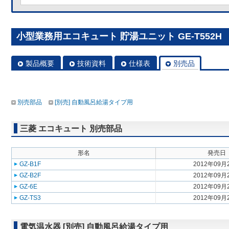
小型業務用エコキュート 貯湯ユニット GE-T552H
製品概要
技術資料
仕様表
別売品
別売部品
[別売] 自動風呂給湯タイプ用
三菱 エコキュート 別売部品
形名
発売日
GZ-B1F
2012年09月
GZ-B2F
2012年09月
GZ-6E
2012年09月
GZ-TS3
2012年09月
電気温水器 [別売] 自動風呂給湯タイプ用