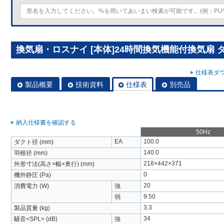
換気扇・ロスナイ [本体]24時間換気機能付換気扇 ダク
仕様表ダウ
製品概要
技術資料
仕様表
別売品
納入仕様書を確認する
50Hz
EA
100.0
ダクト径 (mm)
140.0
羽根径 (mm)
218×442×371
外形寸法(高さ×幅×奥行) (mm)
0
機外静圧 (Pa)
20
消費電力 (W)
強
9.50
弱
3.3
製品質量 (kg)
34
騒音<SPL> (dB)
強