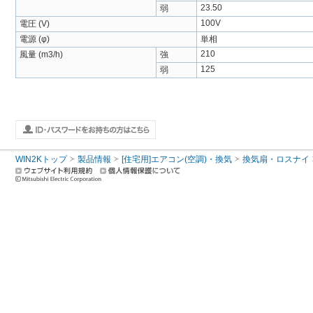
23.50
弱
100V
電圧 (V)
電源 (φ)
単相
210
風量 (m3/h)
強
125
弱
WIN2Kトップ
製品情報
[住宅用]エアコン(空調)・換気
換気扇・ロスナイ