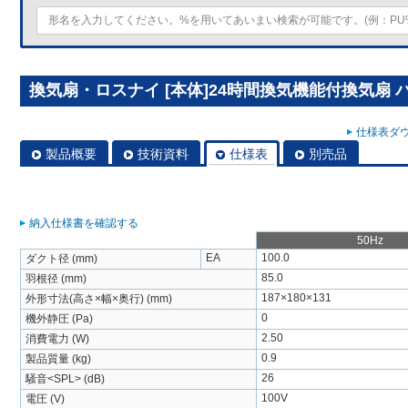
換気扇・ロスナイ [本体]24時間換気機能付換気扇 パイ
仕様表ダウ
製品概要
技術資料
仕様表
別売品
納入仕様書を確認する
50Hz
EA
100.0
ダクト径 (mm)
85.0
羽根径 (mm)
187×180×131
外形寸法(高さ×幅×奥行) (mm)
0
機外静圧 (Pa)
2.50
消費電力 (W)
0.9
製品質量 (kg)
26
騒音<SPL> (dB)
100V
電圧 (V)