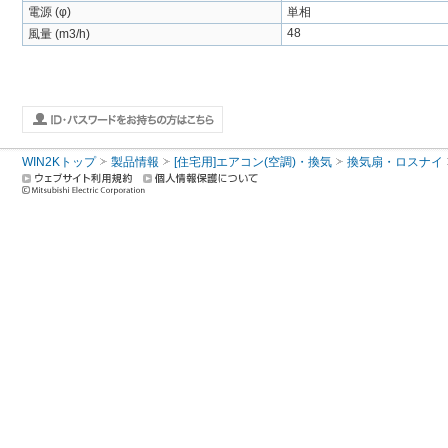
電源 (φ)
単相
48
風量 (m3/h)
WIN2Kトップ
製品情報
[住宅用]エアコン(空調)・換気
換気扇・ロスナイ