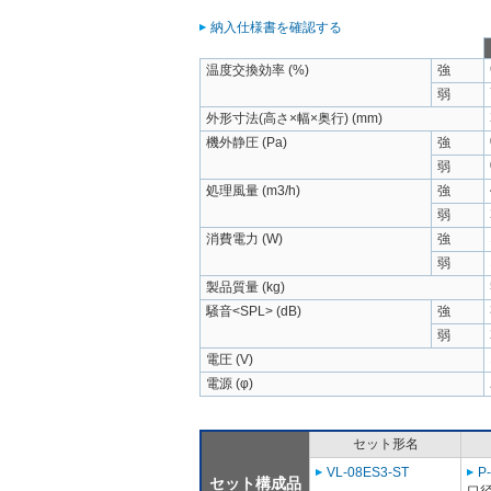
納入仕様書を確認する
温度交換効率 (%)
強
弱
外形寸法(高さ×幅×奥行) (mm)
機外静圧 (Pa)
強
弱
処理風量 (m3/h)
強
弱
消費電力 (W)
強
弱
製品質量 (kg)
騒音<SPL> (dB)
強
弱
電圧 (V)
電源 (φ)
セット形名
VL-08ES3-ST
P
セット構成品