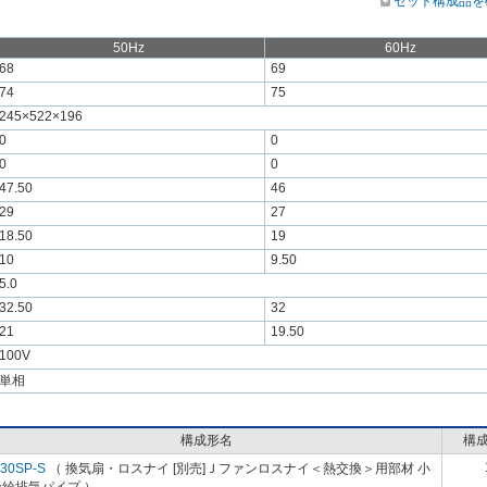
セット構成品を
50Hz
60Hz
68
69
74
75
245×522×196
0
0
0
0
47.50
46
29
27
18.50
19
10
9.50
5.0
32.50
32
21
19.50
100V
単相
構成形名
構
-30SP-S
（ 換気扇・ロスナイ [別売]Ｊファンロスナイ＜熱交換＞用部材 小