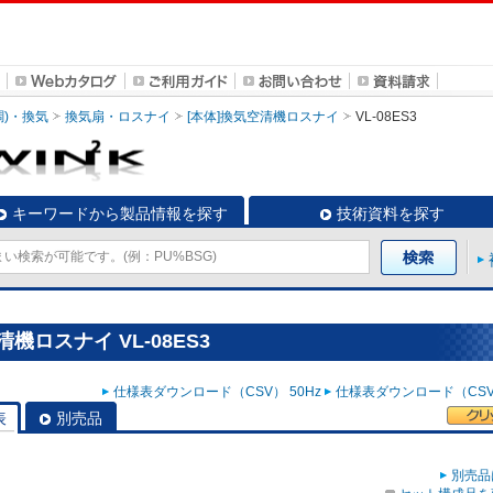
調)・換気
換気扇・ロスナイ
[本体]換気空清機ロスナイ
VL-08ES3
キーワードから製品情報を探す
技術資料を探す
機ロスナイ VL-08ES3
仕様表ダウンロード（CSV） 50Hz
仕様表ダウンロード（CSV）
表
別売品
別売品