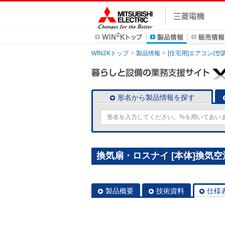
WIN2Kトップ
製品情報
[住宅用]エアコン(空
形名から製品情報を探す
換気扇・ロスナイ [本体]換気空清
製品概要
技術資料
仕様