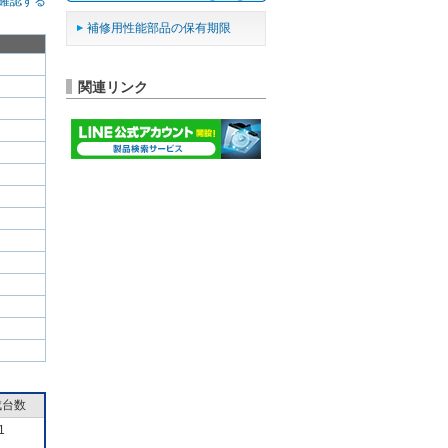
確認する
補修用性能部品の保有期限
関連リンク
成台数
1