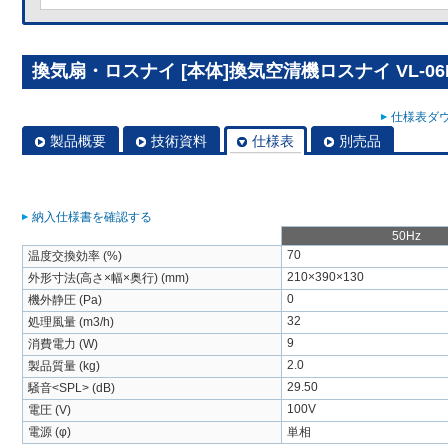
換気扇・ロスナイ [本体]換気空清機ロスナイ VL-06E
仕様表ダウ
製品概要
技術資料
仕様表
別売品
納入仕様書を確認する
50Hz
70
温度交換効率 (%)
210×390×130
外形寸法(高さ×幅×奥行) (mm)
0
機外静圧 (Pa)
32
処理風量 (m3/h)
9
消費電力 (W)
2.0
製品質量 (kg)
29.50
騒音<SPL> (dB)
100V
電圧 (V)
電源 (φ)
単相